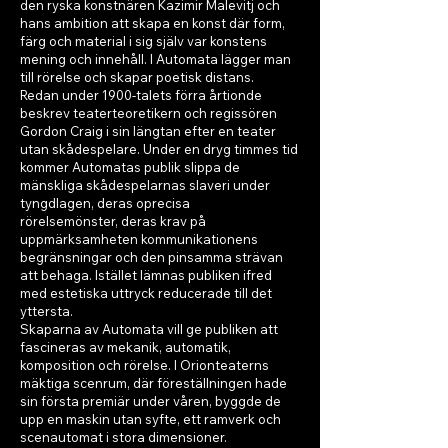
den ryska konstnären Kazimir Malevitj och
hans ambition att skapa en konst där form,
färg och material i sig själv var konstens
mening och innehåll. I Automata lägger man
till rörelse och skapar poetisk distans.
Redan under 1900-talets förra årtionde
beskrev teaterteoretikern och regissören
Gordon Craig i sin längtan efter en teater
utan skådespelare. Under en dryg timmes tid
kommer Automatas publik slippa de
mänskliga skådespelarnas slaveri under
tyngdlagen, deras oprecisa
rörelsemönster, deras krav på
uppmärksamheten kommunikationens
begränsningar och den pinsamma strävan
att behaga. Istället lämnas publiken ifred
med estetiska uttryck reducerade till det
yttersta.
Skaparna av Automata vill ge publiken att
fascineras av mekanik, automatik,
komposition och rörelse. I Orionteaterns
mäktiga scenrum, där föreställningen hade
sin första premiär under våren, byggde de
upp en maskin utan syfte, ett ramverk och
scenautomat i stora dimensioner.