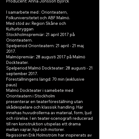
Producent: Anna Jonsson Björck
I samarbete med : Orionteatern,
Folkuniversitetet och ABF Malmö.
Med stöd av: Region Skåne och
Kulturbryggan
Stockholmspremiär: 21 april 2017 på
Orionteatern.
Spelperiod Orionteatern: 21 april - 21 maj
2017.
Malmöpremiär: 28 augusti 2017 på Malmö
Dockteater.
Spelperiod Malmö Dockteater: 28 augusti - 21
september 2017.
Föreställningens längd: 70 min (exklusive
paus)
Malmö Dockteater i samebete med
Orionteatern i Stockholm
presenterar en teaterföreställning utan
skådespelare och klassisk handling. Här
innehas huvudrollerna av material, form, ljud
och rörelse. I en teater-scenografi reducerad
till ren konstruktion utspelas ett drama
mellan vajrar, hjul och motorer.
Regissören Erik Holmström har inspirerats av