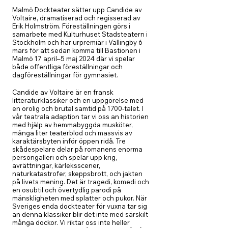
Malmö Dockteater sätter upp Candide av
Voltaire, dramatiserad och regisserad av
Erik Holmström. Föreställningen görs i
samarbete med Kulturhuset Stadsteatern i
Stockholm och har urpremiär i Vällingby 6
mars för att sedan komma till Bastionen i
Malmö 17 april–5 maj 2024 där vi spelar
både offentliga föreställningar och
dagföreställningar för gymnasiet.
Candide av Voltaire är en fransk
litteraturklassiker och en uppgörelse med
en orolig och brutal samtid på 1700-talet. I
vår teatrala adaption tar vi oss an historien
med hjälp av hemmabyggda musköter,
många liter teaterblod och massvis av
karaktärsbyten inför öppen ridå. Tre
skådespelare delar på romanens enorma
persongalleri och spelar upp krig,
avrättningar, kärleksscener,
naturkatastrofer, skeppsbrott, och jakten
på livets mening. Det är tragedi, komedi och
en osubtil och övertydlig parodi på
mänskligheten med splatter och pukor. När
Sveriges enda dockteater för vuxna tar sig
an denna klassiker blir det inte med särskilt
många dockor. Vi riktar oss inte heller