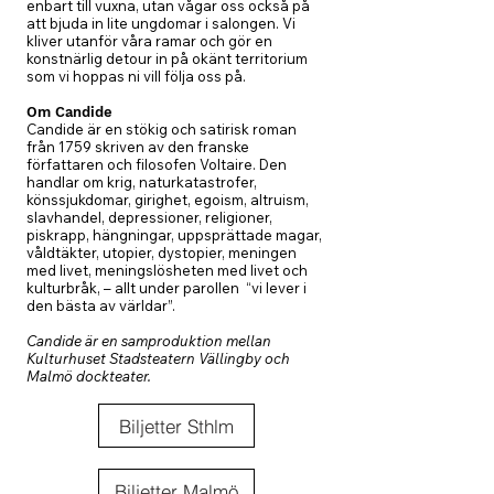
enbart till vuxna, utan vågar oss också på
att bjuda in lite ungdomar i salongen. Vi
kliver utanför våra ramar och gör en
konstnärlig detour in på okänt territorium
som vi hoppas ni vill följa oss på.
Om Candide
Candide är en stökig och satirisk roman
från 1759 skriven av den franske
författaren och filosofen Voltaire. Den
handlar om krig, naturkatastrofer,
könssjukdomar, girighet, egoism, altruism,
slavhandel, depressioner, religioner,
piskrapp, hängningar, uppsprättade magar,
våldtäkter, utopier, dystopier, meningen
med livet, meningslösheten med livet och
kulturbråk, – allt under parollen “vi lever i
den bästa av världar”.
Candide är en samproduktion mellan
Kulturhuset Stadsteatern Vällingby och
Malmö dockteater.
Biljetter Sthlm
Biljetter Malmö