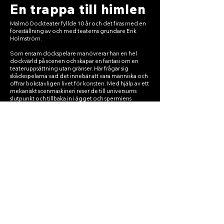
En trappa till himlen
Malmö Dockteater fyllde 10 år och det firas med en
föreställning av och med teaterns grundare Erik
Holmström.
Som ensam dockspelare manövrerar han en hel
dockvärld på scenen och skapar en fantasi om en
teateruppsättning utan gränser. Här frågar sig
skådespelarna vad det innebär att vara människa och
offrar bokstavligen livet för konsten. Med hjälp av ett
mekaniskt scenmaskineri reser de till universums
slutpunkt och tillbaka in i ägget och spermiens
förening i det livsskapande ögonblicket.
Välkommen till en dröm som glider en ur händerna,
en teaterföreställning som tappar tråden, en dikt om
en verklighet som överträffar dikten, en
föreställning av dockor för dockor.
Föreställningen gjordes i samarbete med Turteatern
Mer info