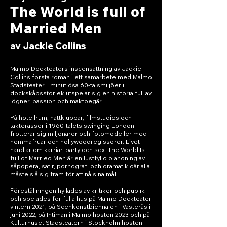
The World is full of
Married Men
av Jackie Collins
Malmö Dockteaters inscensättning av Jackie
Collins första roman i ett samarbete med Malmö
Stadsteater. I minutiösa 60-talsmiljöer i
dockskåpsstorlek utspelar sig en historia full av
lögner, passion och maktbegär.
På hotellrum, nattklubbar, filmstudios och
takterasser i 1960-talets swinging London
frotterar sig miljonärer och fotomodeller med
hemmafruar och hollywoodregissörer. Livet
handlar om karriär, party och sex. The World Is
full of Married Men är en lustfylld blandning av
såpopera, satir, pornografi och dramatik där alla
måste slå sig fram för att nå sina mål.
Föreställningen hyllades av kritiker och publik
och spelades för fulla hus på Malmö Dockteater
vintern 2021, på Scenkonstbiennalen i Västerås i
juni 2022, på Intiman i Malmö hösten 2023 och på
Kulturhuset Stadsteatern i Stockholm hösten