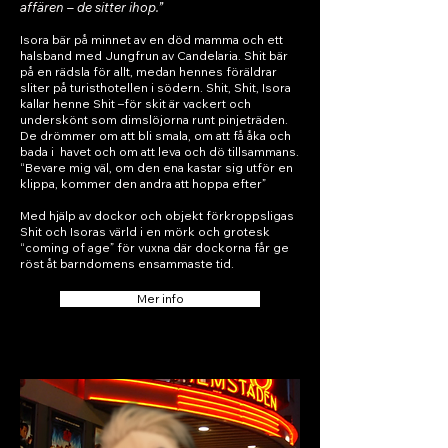
affären – de sitter ihop.”
Isora bär på minnet av en död mamma och ett
halsband med Jungfrun av Candelaria. Shit bär
på en rädsla för allt, medan hennes föräldrar
sliter på turisthotellen i södern. Shit, Shit, Isora
kallar henne Shit –för skit är vackert och
underskönt som dimslöjorna runt pinjeträden.
De drömmer om att bli smala, om att få åka och
bada i havet och om att leva och dö tillsammans.
“Bevare mig väl, om den ena kastar sig utför en
klippa, kommer den andra att hoppa efter”
Med hjälp av dockor och objekt förkroppsligas
Shit och Isoras värld i en mörk och grotesk
“coming of age” för vuxna där dockorna får ge
röst åt barndomens ensammaste tid.
Mer info