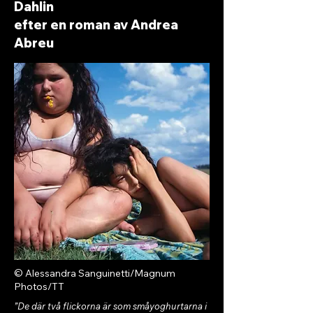
Dahlin
efter en roman av Andrea
Abreu
© Alessandra Sanguinetti/Magnum
Photos/TT
”De där två flickorna är som småyoghurtarna i