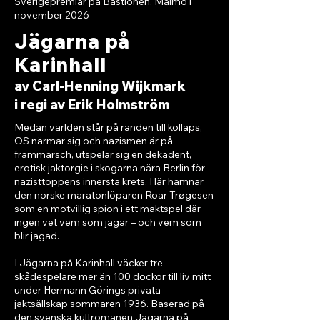
Sverigepremiär på Bastionen, Malmö i
november 2026
Jägarna på
Karinhall
av Carl-Henning Wijkmark
i regi av Erik Holmström
Medan världen står på randen till kollaps,
OS närmar sig och nazismen är på
frammarsch, utspelar sig en dekadent,
erotisk jaktorgie i skogarna nära Berlin för
nazisttoppens innersta krets. Här hamnar
den norske maratonlöparen Roar Trøgesen
som en motvillig spion i ett maktspel där
ingen vet vem som jagar – och vem som
blir jagad.
I Jägarna på Karinhall väcker tre
skådespelare mer än 100 dockor till liv mitt
under Hermann Görings privata
jaktsällskap sommaren 1936. Baserad på
den svenska kultromanen Jägarna på